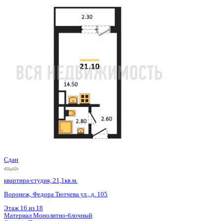
Сдан
квартира-студия, 21,1кв.м.
Воронеж, Федора Тютчева ул., д. 105
Этаж
1 из 18
Материал
Монолитно-блочный
Отделка
Предчистовая отделка
Цена 2 874 875 ₽
144 466 ₽/м²