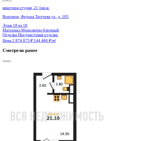
Сдан
квартира-студия, 21,1кв.м.
Воронеж, Федора Тютчева ул., д. 105
Этаж
16 из 18
Материал
Монолитно-блочный
Отделка
Предчистовая отделка
Цена 2 874 875 ₽
144 466 ₽/м²