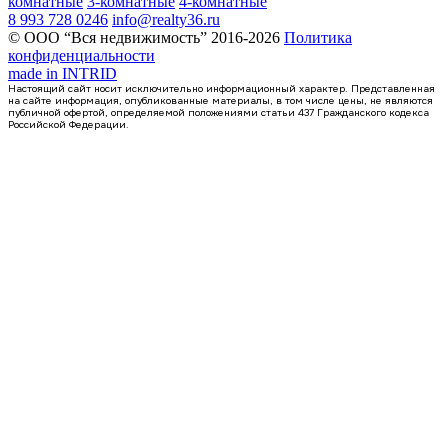
комнатные
3-комнатные
4-комнатные
8 993 728 0246
info@realty36.ru
© ООО “Вся недвижимость” 2016-2026
Политика
конфиденциальности
made in
INTRID
Настоящий сайт носит исключительно информационный характер. Представленная
на сайте информация, опубликованные материалы, в том числе цены, не являются
публичной офертой, определяемой положениями статьи 437 Гражданского кодекса
Российской Федерации.
Сдан
квартира-студия, 21,1кв.м.
Воронеж, Федора Тютчева ул., д. 105