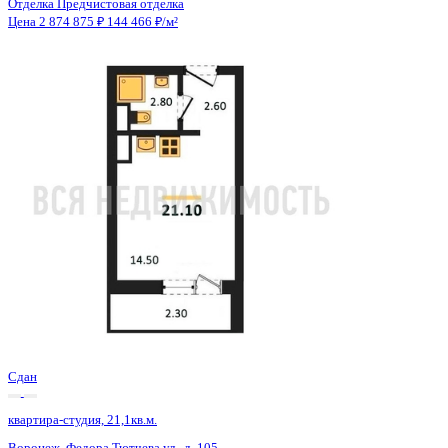
Сдан
квартира-студия, 21,1кв.м.
Воронеж, Федора Тютчева ул., д. 105
Этаж
15 из 18
Материал
Монолитно-блочный
Отделка
Предчистовая отделка