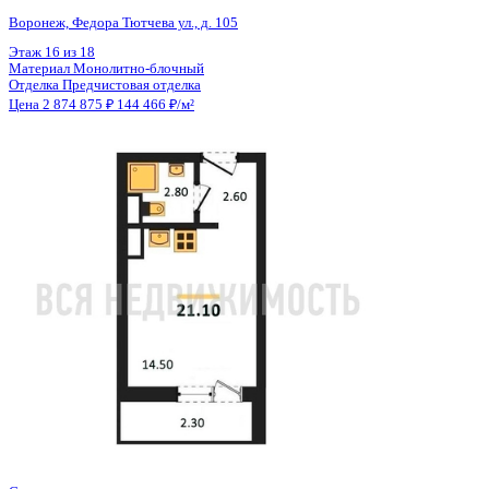
Общая площадь
19.90 м²
Строительная площадь
21.10 м²
Жилая площадь
14.50 м²
Площадь кухни
3.00 м²
Высота потолков
2.56 м
Отделка
Предчистовая отделка
Санузел
Совмещенный
Кладовка
Нет
Лифт
Да
Изолированные комнаты
Да
Онлайн показ
Да
Похожие объекты