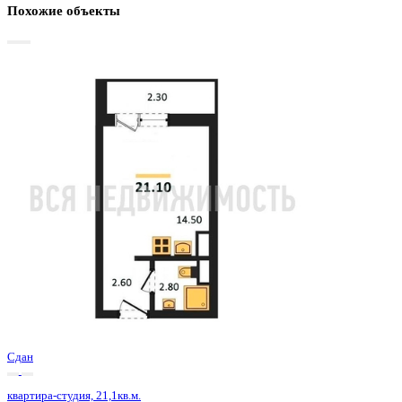
Базовая цена:
2 874 875 ₽
144 466 ₽/м²
Семейная ипотека
от 13 789 ₽/мес
Ипотека
от 33 628 ₽/мес
?
Расчет цены приблизительный, за более точной информаци
обращайтесь к менеджеру
Шахматка
Забронировать
ЖК
ЖК Боровое
Корпус
Позиция 29 очередь 1 секция 4
Срок сдачи
4 кв 2024
Тип дома
Монолитно-блочный
Этаж
13/18
№ Квартиры
620
Тип сделки
Первичная продажа