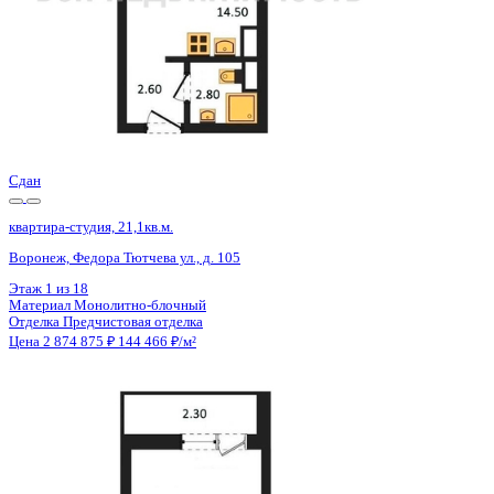
Сдан
квартира-студия, 21,1кв.м.
Воронеж, Федора Тютчева ул., д. 105
Этаж
1 из 18
Материал
Монолитно-блочный
Отделка
Предчистовая отделка
Цена 2 874 875 ₽
144 466 ₽/м²