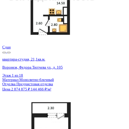
Сдан
квартира-студия, 21,1кв.м.
Воронеж, Федора Тютчева ул., д. 105
Этаж
1 из 18
Материал
Монолитно-блочный
Отделка
Предчистовая отделка
Цена 2 874 875 ₽
144 466 ₽/м²