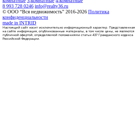
комнатные
3-комнатные
4-комнатные
8 993 728 0246
info@realty36.ru
© ООО “Вся недвижимость” 2016-2026
Политика
конфиденциальности
made in
INTRID
Настоящий сайт носит исключительно информационный характер. Представленная
на сайте информация, опубликованные материалы, в том числе цены, не являются
публичной офертой, определяемой положениями статьи 437 Гражданского кодекса
Российской Федерации.
Сдан
квартира-студия, 21,1кв.м.
Воронеж, Федора Тютчева ул., д. 105