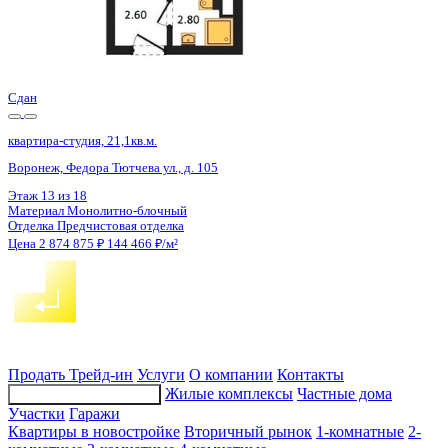
Сдан
квартира-студия, 21,1кв.м.
Воронеж, Федора Тютчева ул., д. 105
Этаж
16 из 18
Материал
Монолитно-блочный
Отделка
Предчистовая отделка
Цена 2 874 875 ₽
144 466 ₽/м²
Продать
Трейд-ин
Услуги
О компании
Контакты
Жилые комплексы
Частные дома
Подбор недвижимости
Участки
Гаражи
Квартиры в новостройке
Вторичный рынок
1-комнатные
2-