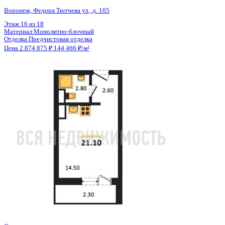
Общая площадь
19.90 м²
Строительная площадь
21.10 м²
Жилая площадь
14.50 м²
Площадь кухни
3.00 м²
Высота потолков
2.56 м
Отделка
Предчистовая отделка
Санузел
Совмещенный
Кладовка
Нет
Лифт
Да
Изолированные комнаты
Да
Онлайн показ
Да
Похожие объекты