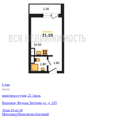
Сдан
квартира-студия, 21,1кв.м.
Воронеж, Федора Тютчева ул., д. 105
Этаж
1 из 18
Материал
Монолитно-блочный
Отделка
Предчистовая отделка
Цена 2 874 875 ₽
144 466 ₽/м²