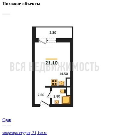
Базовая цена:
2 874 875 ₽
144 466 ₽/м²
Семейная ипотека
от 13 789 ₽/мес
Ипотека
от 33 628 ₽/мес
?
Расчет цены приблизительный, за более точной информаци
обращайтесь к менеджеру
Шахматка
Забронировать
ЖК
ЖК Боровое
Корпус
Позиция 29 очередь 1 секция 4
Срок сдачи
4 кв 2024
Тип дома
Монолитно-блочный
Этаж
13/18
№ Квартиры
628
Тип сделки
Первичная продажа