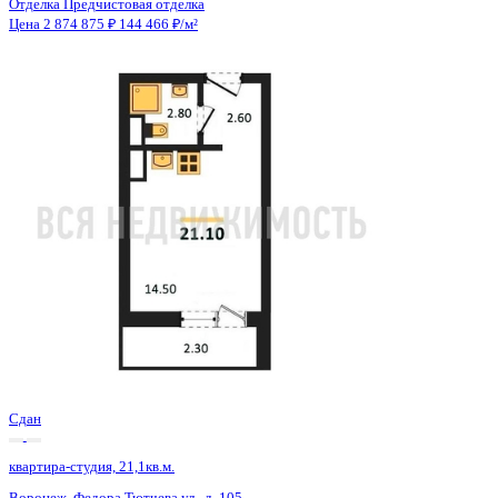
Сдан
квартира-студия, 21,1кв.м.
Воронеж, Федора Тютчева ул., д. 105
Этаж
15 из 18
Материал
Монолитно-блочный
Отделка
Предчистовая отделка