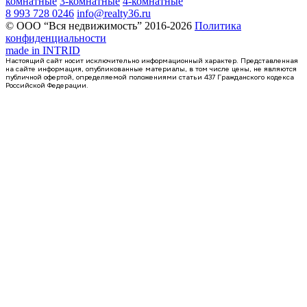
комнатные
3-комнатные
4-комнатные
8 993 728 0246
info@realty36.ru
© ООО “Вся недвижимость” 2016-2026
Политика
конфиденциальности
made in
INTRID
Настоящий сайт носит исключительно информационный характер. Представленная
на сайте информация, опубликованные материалы, в том числе цены, не являются
публичной офертой, определяемой положениями статьи 437 Гражданского кодекса
Российской Федерации.
Сдан
квартира-студия, 21,1кв.м.
Воронеж, Федора Тютчева ул., д. 105