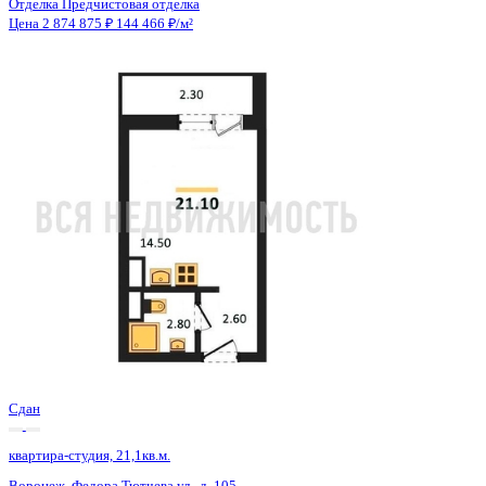
Сдан
квартира-студия, 21,1кв.м.
Воронеж, Федора Тютчева ул., д. 105
Этаж
15 из 18
Материал
Монолитно-блочный
Отделка
Предчистовая отделка