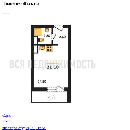
Базовая цена:
2 874 875 ₽
144 466 ₽/м²
Семейная ипотека
от 13 789 ₽/мес
Ипотека
от 33 628 ₽/мес
?
Расчет цены приблизительный, за более точной информаци
обращайтесь к менеджеру
Шахматка
Забронировать
ЖК
ЖК Боровое
Корпус
Позиция 29 очередь 1 секция 4
Срок сдачи
4 кв 2024
Тип дома
Монолитно-блочный
Этаж
18/18
№ Квартиры
704
Тип сделки
Первичная продажа