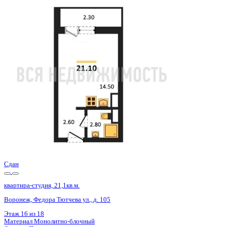
Сдан
квартира-студия, 21,1кв.м.
Воронеж, Федора Тютчева ул., д. 105
Этаж
1 из 18
Материал
Монолитно-блочный
Отделка
Предчистовая отделка
Цена 2 874 875 ₽
144 466 ₽/м²