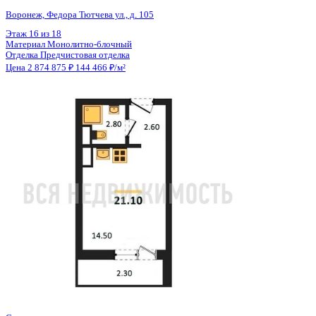
Общая площадь
19.90 м²
Строительная площадь
21.10 м²
Жилая площадь
14.50 м²
Площадь кухни
3.00 м²
Высота потолков
2.56 м
Отделка
Предчистовая отделка
Санузел
Совмещенный
Кладовка
Нет
Лифт
Да
Изолированные комнаты
Да
Онлайн показ
Да
Похожие объекты