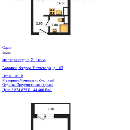
Сдан
квартира-студия, 21,1кв.м.
Воронеж, Федора Тютчева ул., д. 105
Этаж
1 из 18
Материал
Монолитно-блочный
Отделка
Предчистовая отделка
Цена 2 874 875 ₽
144 466 ₽/м²