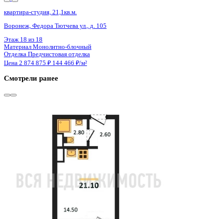
Сдан
квартира-студия, 21,1кв.м.
Воронеж, Федора Тютчева ул., д. 105
Этаж
15 из 18
Материал
Монолитно-блочный
Отделка
Предчистовая отделка
Цена 2 874 875 ₽
144 466 ₽/м²