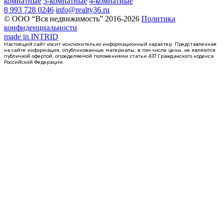
комнатные
3-комнатные
4-комнатные
8 993 728 0246
info@realty36.ru
© ООО “Вся недвижимость” 2016-2026
Политика
конфиденциальности
made in
INTRID
Настоящий сайт носит исключительно информационный характер. Представленная
на сайте информация, опубликованные материалы, в том числе цены, не являются
публичной офертой, определяемой положениями статьи 437 Гражданского кодекса
Российской Федерации.
Сдан
1-комнатная квартира, 41.52кв.м
Воронеж, Антонова-Овсеенко ул., д. 35с