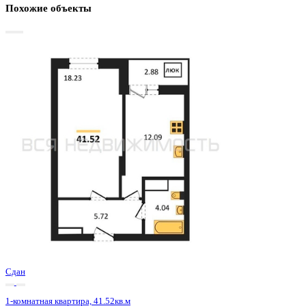
Базовая цена:
5 343 000 ₽
133 308 ₽/м²
Семейная ипотека
от 25 627 ₽/мес
Ипотека
от 62 498 ₽/мес
?
Расчет цены приблизительный, за более точной информаци
обращайтесь к менеджеру
Шахматка
Забронировать
ЖК
ЖД Навигатор
Корпус
ЖД Навигатор
Срок сдачи
4 кв 2025
Тип дома
Монолитный
Этаж
20/27
№ Квартиры
676
Тип сделки
Первичная продажа