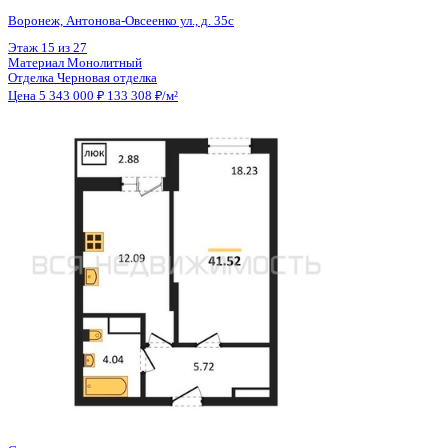
Общая площадь
40.08 м²
Строительная площадь
41.52 м²
Жилая площадь
18.23 м²
Площадь кухни
12.09 м²
Высота потолков
2.80 м
Отделка
Черновая отделка
Санузел
Совмещенный
Кладовка
Нет
Лифт
Да
Изолированные комнаты
Да
Онлайн показ
Да
Похожие объекты