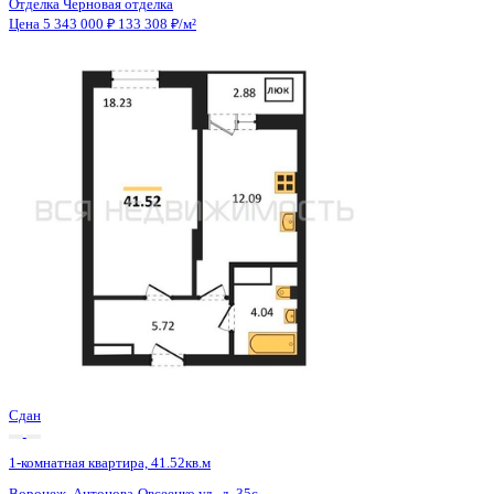
Сдан
1-комнатная квартира, 41.52кв.м
Воронеж, Антонова-Овсеенко ул., д. 35с
Этаж
20 из 27
Материал
Монолитный
Отделка
Черновая отделка