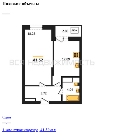
Базовая цена:
5 356 000 ₽
133 633 ₽/м²
Семейная ипотека
от 25 690 ₽/мес
Ипотека
от 62 650 ₽/мес
?
Расчет цены приблизительный, за более точной информаци
обращайтесь к менеджеру
Шахматка
Забронировать
ЖК
ЖД Навигатор
Корпус
ЖД Навигатор
Срок сдачи
4 кв 2025
Тип дома
Монолитный
Этаж
16/27
№ Квартиры
223
Тип сделки
Первичная продажа