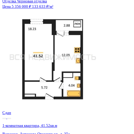
Сдан
1-комнатная квартира, 41.52кв.м
Воронеж, Антонова-Овсеенко ул., д. 35с
Этаж
19 из 27
Материал
Монолитный
Отделка
Черновая отделка