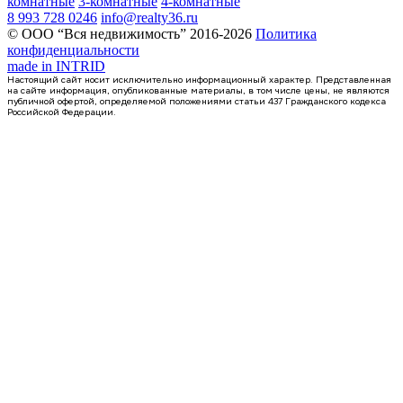
комнатные
3-комнатные
4-комнатные
8 993 728 0246
info@realty36.ru
© ООО “Вся недвижимость” 2016-2026
Политика
конфиденциальности
made in
INTRID
Настоящий сайт носит исключительно информационный характер. Представленная
на сайте информация, опубликованные материалы, в том числе цены, не являются
публичной офертой, определяемой положениями статьи 437 Гражданского кодекса
Российской Федерации.
Сдан
1-комнатная квартира, 41.52кв.м
Воронеж, Антонова-Овсеенко ул., д. 35с