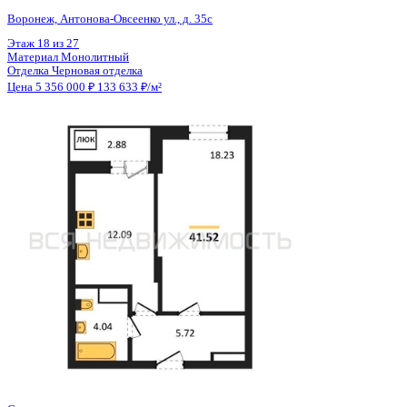
Общая площадь
40.08 м²
Строительная площадь
41.52 м²
Жилая площадь
18.23 м²
Площадь кухни
12.09 м²
Высота потолков
2.80 м
Отделка
Черновая отделка
Санузел
Совмещенный
Кладовка
Нет
Лифт
Да
Изолированные комнаты
Да
Онлайн показ
Да
Похожие объекты