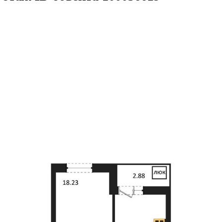
41.52кв.м
м² 27/27 этаж
ID объекта 1000