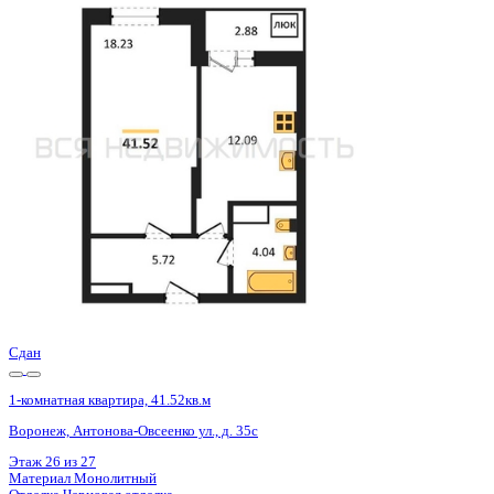
Базовая цена:
5 356 000 ₽
133 633 ₽/м²
Семейная ипотека
от 25 690 ₽/мес
Ипотека
от 62 650 ₽/мес
?
Расчет цены приблизительный, за более точной информаци
Шахматка
Забронировать
ЖК
ЖД Навигатор
Корпус
ЖД Навигатор
Срок сдачи
4 кв 2025
Тип дома
Монолитный
Этаж
27/27
№ Квартиры
781
Тип сделки
Первичная продажа
Общая площадь
40.08 м²
Строительная площадь
41.52 м²
Жилая площадь
18.23 м²
Площадь кухни
12.09 м²
Высота потолков
2.80 м