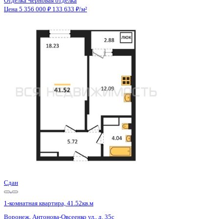
Отделка
Черновая отделка
Санузел
Совмещенный
Кладовка
Нет
Лифт
Да
Изолированные комнаты
Да
Онлайн показ
Да
Похожие объекты