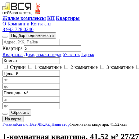
Жилые комплексы
КП
Квартиры
О Компании
Контакты
8 993 728 0246
Подбор недвижимости
Квартира
Квартира
Дом/дача/коттедж
Участок
Гараж
Студии
1-комнатные
2-комнатные
3-комнатные
Сбросить
На карте