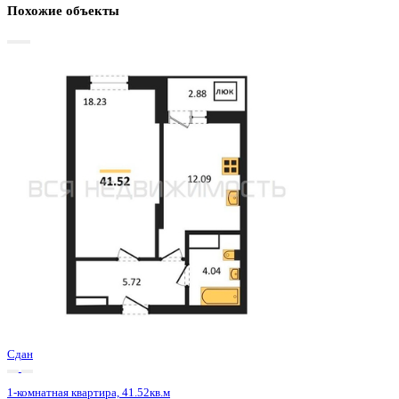
Базовая цена:
5 356 000 ₽
133 433 ₽/м²
Семейная ипотека
от 25 690 ₽/мес
Ипотека
от 62 650 ₽/мес
?
Расчет цены приблизительный, за более точной информаци
обращайтесь к менеджеру
Шахматка
Забронировать
ЖК
ЖД Навигатор
Корпус
ЖД Навигатор
Срок сдачи
4 кв 2025
Тип дома
Монолитный
Этаж
11/27
№ Квартиры
541
Тип сделки
Первичная продажа