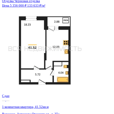
Сдан
1-комнатная квартира, 41.52кв.м
Воронеж, Антонова-Овсеенко ул., д. 35с
Этаж
19 из 27
Материал
Монолитный
Отделка
Черновая отделка