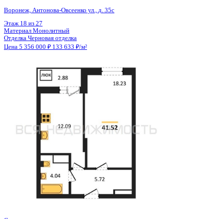
Общая площадь
40.14 м²
Строительная площадь
41.58 м²
Жилая площадь
18.23 м²
Площадь кухни
12.09 м²
Высота потолков
2.80 м
Отделка
Черновая отделка
Санузел
Совмещенный
Кладовка
Нет
Лифт
Да
Изолированные комнаты
Да
Онлайн показ
Да
Похожие объекты