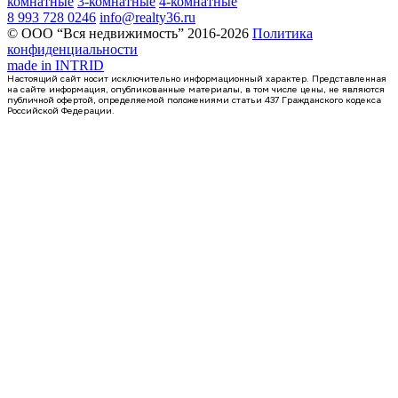
комнатные
3-комнатные
4-комнатные
8 993 728 0246
info@realty36.ru
© ООО “Вся недвижимость” 2016-2026
Политика
конфиденциальности
made in
INTRID
Настоящий сайт носит исключительно информационный характер. Представленная
на сайте информация, опубликованные материалы, в том числе цены, не являются
публичной офертой, определяемой положениями статьи 437 Гражданского кодекса
Российской Федерации.
Сдан
1-комнатная квартира, 41.52кв.м
Воронеж, Антонова-Овсеенко ул., д. 35с