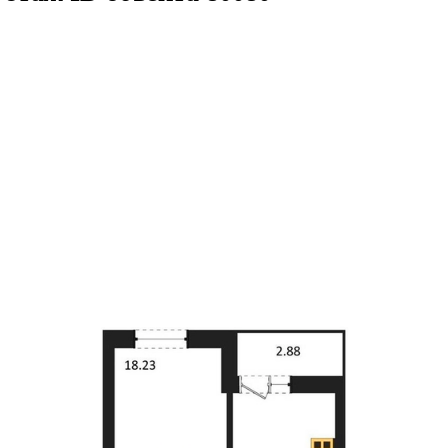
41.58кв.м
м² 13/27 этаж
ID объекта 8008