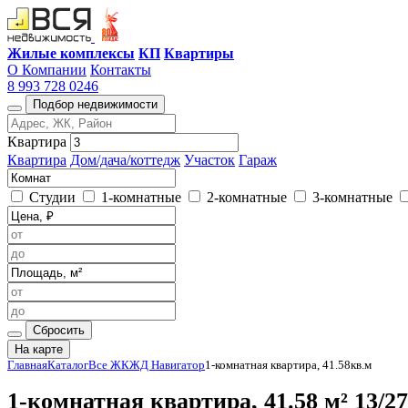
Жилые комплексы
КП
Квартиры
О Компании
Контакты
8 993 728 0246
Подбор недвижимости
Квартира
Квартира
Дом/дача/коттедж
Участок
Гараж
Студии
1-комнатные
2-комнатные
3-комнатные
Сбросить
На карте