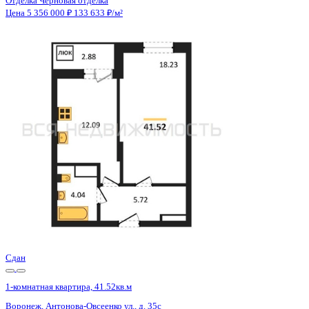
Отделка
Черновая отделка
Санузел
Совмещенный
Кладовка
Нет
Лифт
Да
Изолированные комнаты
Да
Онлайн показ
Да
Похожие объекты