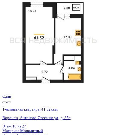
Базовая цена:
5 356 000 ₽
133 433 ₽/м²
Семейная ипотека
от 25 690 ₽/мес
Ипотека
от 62 650 ₽/мес
?
Расчет цены приблизительный, за более точной информаци
Шахматка
Забронировать
ЖК
ЖД Навигатор
Корпус
ЖД Навигатор
Срок сдачи
4 кв 2025
Тип дома
Монолитный
Этаж
13/27
№ Квартиры
571
Тип сделки
Первичная продажа
Общая площадь
40.14 м²
Строительная площадь
41.58 м²
Жилая площадь
18.23 м²
Площадь кухни
12.09 м²
Высота потолков
2.80 м