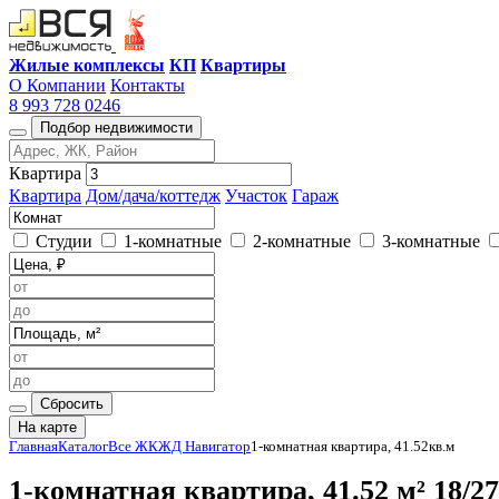
Жилые комплексы
КП
Квартиры
О Компании
Контакты
8 993 728 0246
Подбор недвижимости
Квартира
Квартира
Дом/дача/коттедж
Участок
Гараж
Студии
1-комнатные
2-комнатные
3-комнатные
Сбросить
На карте