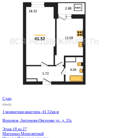
Базовая цена:
5 356 000 ₽
133 633 ₽/м²
Семейная ипотека
от 25 690 ₽/мес
Ипотека
от 62 650 ₽/мес
?
Расчет цены приблизительный, за более точной информаци
Шахматка
Забронировать
ЖК
ЖД Навигатор
Корпус
ЖД Навигатор
Срок сдачи
4 кв 2025
Тип дома
Монолитный
Этаж
18/27
№ Квартиры
646
Тип сделки
Первичная продажа
Общая площадь
40.08 м²
Строительная площадь
41.52 м²
Жилая площадь
18.23 м²
Площадь кухни
12.09 м²
Высота потолков
2.80 м