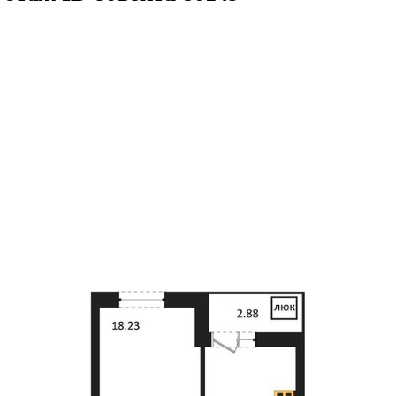
41.52кв.м
м² 18/27 этаж
ID объекта 8014