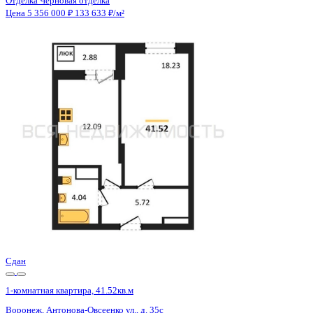
Отделка
Черновая отделка
Санузел
Совмещенный
Кладовка
Нет
Лифт
Да
Изолированные комнаты
Да
Онлайн показ
Да
Похожие объекты