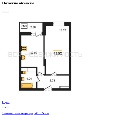
Базовая цена:
5 369 000 ₽
133 957 ₽/м²
Семейная ипотека
от 25 752 ₽/мес
Ипотека
от 62 802 ₽/мес
?
Расчет цены приблизительный, за более точной информаци
обращайтесь к менеджеру
Шахматка
Забронировать
ЖК
ЖД Навигатор
Корпус
ЖД Навигатор
Срок сдачи
4 кв 2025
Тип дома
Монолитный
Этаж
16/27
№ Квартиры
616
Тип сделки
Первичная продажа