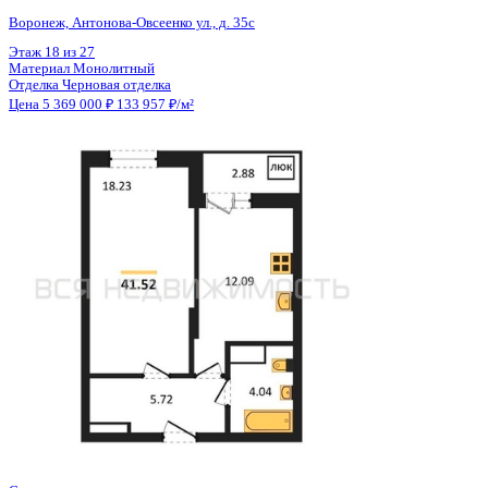
Общая площадь
40.08 м²
Строительная площадь
41.52 м²
Жилая площадь
18.23 м²
Площадь кухни
12.09 м²
Высота потолков
2.80 м
Отделка
Черновая отделка
Санузел
Совмещенный
Кладовка
Нет
Лифт
Да
Изолированные комнаты
Да
Онлайн показ
Да
Похожие объекты