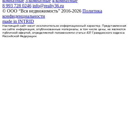
комнатные
3-комнатные
4-комнатные
8 993 728 0246
info@realty36.ru
© ООО “Вся недвижимость” 2016-2026
Политика
конфиденциальности
made in
INTRID
Настоящий сайт носит исключительно информационный характер. Представленная
на сайте информация, опубликованные материалы, в том числе цены, не являются
публичной офертой, определяемой положениями статьи 437 Гражданского кодекса
Российской Федерации.
Сдан
1-комнатная квартира, 41.52кв.м
Воронеж, Антонова-Овсеенко ул., д. 35с