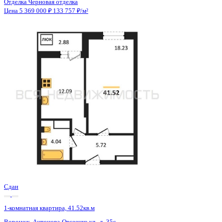
Сдан
1-комнатная квартира, 41.52кв.м
Воронеж, Антонова-Овсеенко ул., д. 35с
Этаж
15 из 27
Материал
Монолитный
Отделка
Черновая отделка