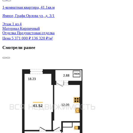
Сдан
1-комнатная квартира, 41.58кв.м
Воронеж, Антонова-Овсеенко ул., д. 35с
Этаж
11 из 27
Материал
Монолитный
Отделка
Черновая отделка
Цена 5 369 000 ₽
133 757 ₽/м²