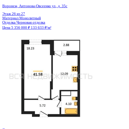
Общая площадь
40.08 м²
Строительная площадь
41.52 м²
Жилая площадь
18.23 м²
Площадь кухни
12.09 м²
Высота потолков
2.80 м
Отделка
Черновая отделка
Санузел
Совмещенный
Кладовка
Нет
Лифт
Да
Изолированные комнаты
Да
Онлайн показ
Да
Похожие объекты