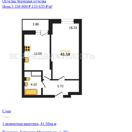
Сдан
1-комнатная квартира, 41.52кв.м
Воронеж, Антонова-Овсеенко ул., д. 35с
Этаж
26 из 27
Материал
Монолитный
Отделка
Черновая отделка