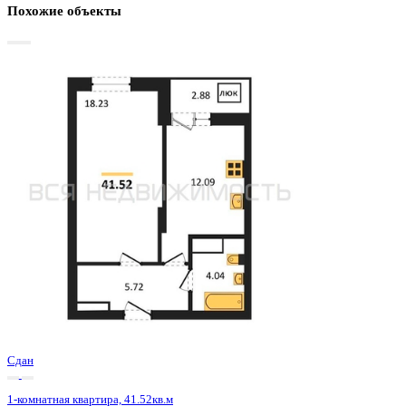
Базовая цена:
5 356 000 ₽
133 633 ₽/м²
Семейная ипотека
от 25 690 ₽/мес
Ипотека
от 62 650 ₽/мес
?
Расчет цены приблизительный, за более точной информаци
обращайтесь к менеджеру
Шахматка
Забронировать
ЖК
ЖД Навигатор
Корпус
ЖД Навигатор
Срок сдачи
4 кв 2025
Тип дома
Монолитный
Этаж
17/27
№ Квартиры
239
Тип сделки
Первичная продажа