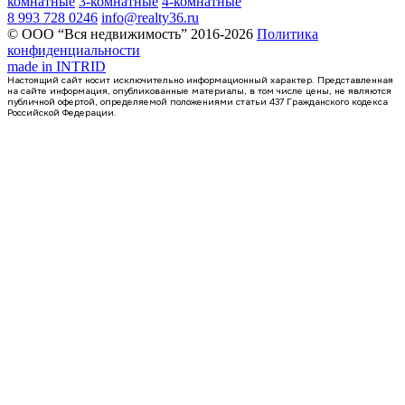
комнатные
3-комнатные
4-комнатные
8 993 728 0246
info@realty36.ru
© ООО “Вся недвижимость” 2016-2026
Политика
конфиденциальности
made in
INTRID
Настоящий сайт носит исключительно информационный характер. Представленная
на сайте информация, опубликованные материалы, в том числе цены, не являются
публичной офертой, определяемой положениями статьи 437 Гражданского кодекса
Российской Федерации.
Сдан
1-комнатная квартира, 41.58кв.м
Воронеж, Антонова-Овсеенко ул., д. 35с