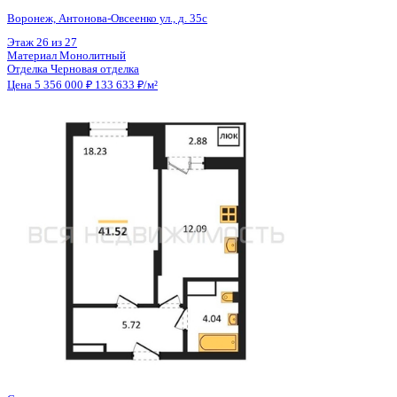
Общая площадь
40.08 м²
Строительная площадь
41.52 м²
Жилая площадь
18.23 м²
Площадь кухни
12.09 м²
Высота потолков
2.80 м
Отделка
Черновая отделка
Санузел
Совмещенный
Кладовка
Нет
Лифт
Да
Изолированные комнаты
Да
Онлайн показ
Да
Похожие объекты