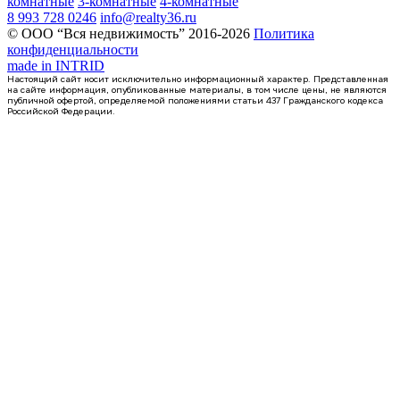
комнатные
3-комнатные
4-комнатные
8 993 728 0246
info@realty36.ru
© ООО “Вся недвижимость” 2016-2026
Политика
конфиденциальности
made in
INTRID
Настоящий сайт носит исключительно информационный характер. Представленная
на сайте информация, опубликованные материалы, в том числе цены, не являются
публичной офертой, определяемой положениями статьи 437 Гражданского кодекса
Российской Федерации.
Сдан
1-комнатная квартира, 41.58кв.м
Воронеж, Антонова-Овсеенко ул., д. 35с