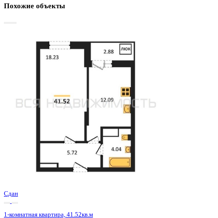
Базовая цена:
5 356 000 ₽
133 633 ₽/м²
Семейная ипотека
от 25 690 ₽/мес
Ипотека
от 62 650 ₽/мес
?
Расчет цены приблизительный, за более точной информаци
обращайтесь к менеджеру
Шахматка
Забронировать
ЖК
ЖД Навигатор
Корпус
ЖД Навигатор
Срок сдачи
4 кв 2025
Тип дома
Монолитный
Этаж
26/27
№ Квартиры
383
Тип сделки
Первичная продажа