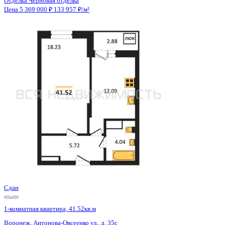
Отделка
Черновая отделка
Санузел
Совмещенный
Кладовка
Нет
Лифт
Да
Изолированные комнаты
Да
Онлайн показ
Да
Похожие объекты