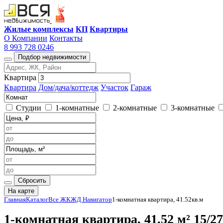
Жилые комплексы
КП
Квартиры
О Компании
Контакты
8 993 728 0246
Подбор недвижимости
Квартира
Квартира
Дом/дача/коттедж
Участок
Гараж
Студии
1-комнатные
2-комнатные
3-комнатные
Сбросить
На карте