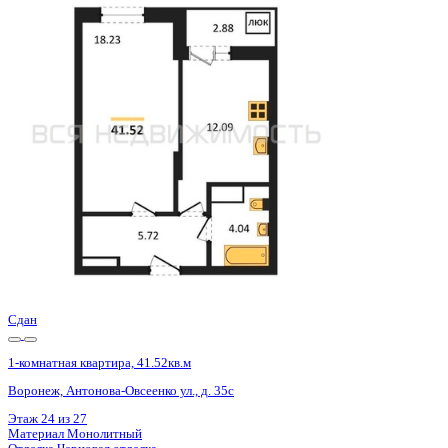
Базовая цена:
5 369 000 ₽
133 957 ₽/м²
Семейная ипотека
от 25 752 ₽/мес
Ипотека
от 62 802 ₽/мес
?
Расчет цены приблизительный, за более точной информаци
Шахматка
Забронировать
ЖК
ЖД Навигатор
Корпус
ЖД Навигатор
Срок сдачи
4 кв 2025
Тип дома
Монолитный
Этаж
15/27
№ Квартиры
601
Тип сделки
Первичная продажа
Общая площадь
40.08 м²
Строительная площадь
41.52 м²
Жилая площадь
18.23 м²
Площадь кухни
12.09 м²
Высота потолков
2.80 м