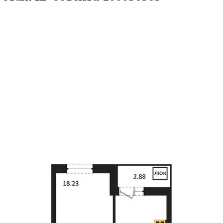
41.52кв.м
м² 15/27 этаж
ID объекта 1000