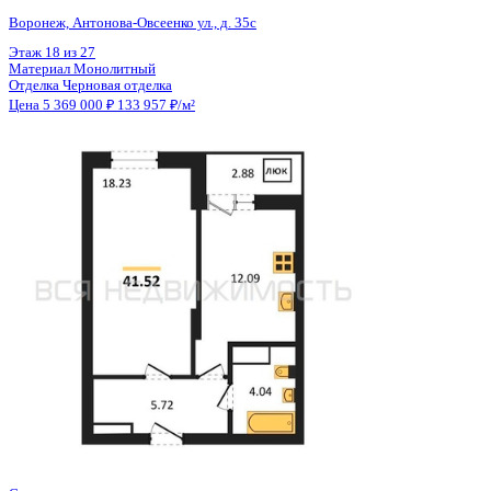
Общая площадь
40.14 м²
Строительная площадь
41.58 м²
Жилая площадь
18.23 м²
Площадь кухни
12.09 м²
Высота потолков
2.80 м
Отделка
Черновая отделка
Санузел
Совмещенный
Кладовка
Нет
Лифт
Да
Изолированные комнаты
Да
Онлайн показ
Да
Похожие объекты