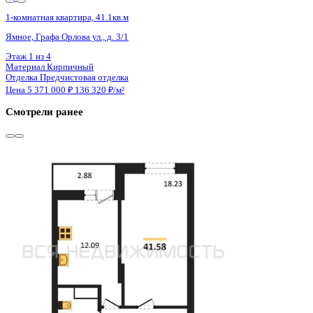
Сдан
1-комнатная квартира, 41.52кв.м
Воронеж, Антонова-Овсеенко ул., д. 35с
Этаж
15 из 27
Материал
Монолитный
Отделка
Черновая отделка
Цена 5 369 000 ₽
133 957 ₽/м²