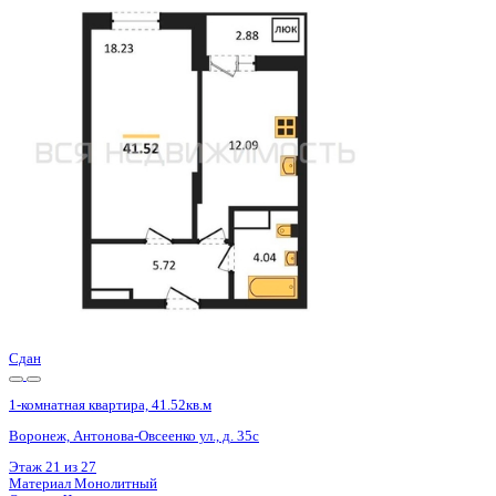
Сдан
1-комнатная квартира, 41.52кв.м
Воронеж, Антонова-Овсеенко ул., д. 35с
Этаж
22 из 27
Материал
Монолитный
Отделка
Черновая отделка
Цена 5 369 000 ₽
133 957 ₽/м²