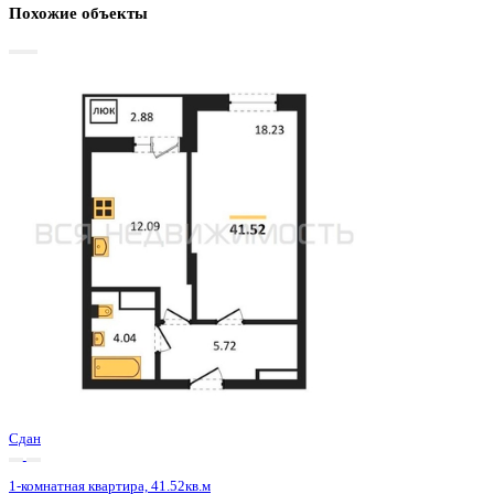
Базовая цена:
5 369 000 ₽
133 757 ₽/м²
Семейная ипотека
от 25 752 ₽/мес
Ипотека
от 62 802 ₽/мес
?
Расчет цены приблизительный, за более точной информаци
обращайтесь к менеджеру
Шахматка
Забронировать
ЖК
ЖД Навигатор
Корпус
ЖД Навигатор
Срок сдачи
4 кв 2025
Тип дома
Монолитный
Этаж
11/27
№ Квартиры
545
Тип сделки
Первичная продажа