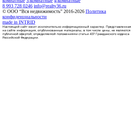
комнатные
3-комнатные
4-комнатные
8 993 728 0246
info@realty36.ru
© ООО “Вся недвижимость” 2016-2026
Политика
конфиденциальности
made in
INTRID
Настоящий сайт носит исключительно информационный характер. Представленная
на сайте информация, опубликованные материалы, в том числе цены, не являются
публичной офертой, определяемой положениями статьи 437 Гражданского кодекса
Российской Федерации.
Сдан
1-комнатная квартира, 41.58кв.м
Воронеж, Антонова-Овсеенко ул., д. 35с