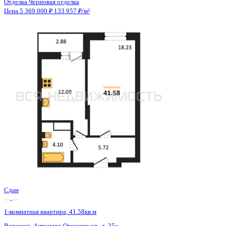
Сдан
1-комнатная квартира, 41.52кв.м
Воронеж, Антонова-Овсеенко ул., д. 35с
Этаж
26 из 27
Материал
Монолитный
Отделка
Черновая отделка