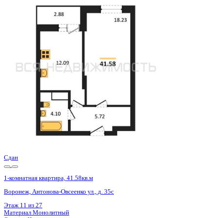
Сдан
1-комнатная квартира, 41.52кв.м
Воронеж, Антонова-Овсеенко ул., д. 35с
Этаж
15 из 27
Материал
Монолитный
Отделка
Черновая отделка
Цена 5 369 000 ₽
133 957 ₽/м²