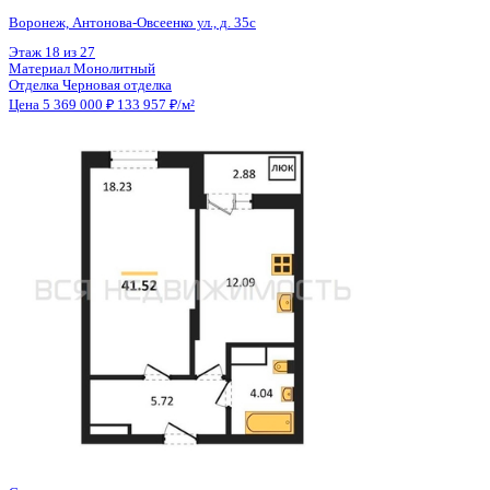
Общая площадь
40.08 м²
Строительная площадь
41.52 м²
Жилая площадь
18.23 м²
Площадь кухни
12.09 м²
Высота потолков
2.80 м
Отделка
Черновая отделка
Санузел
Совмещенный
Кладовка
Нет
Лифт
Да
Изолированные комнаты
Да
Онлайн показ
Да
Похожие объекты