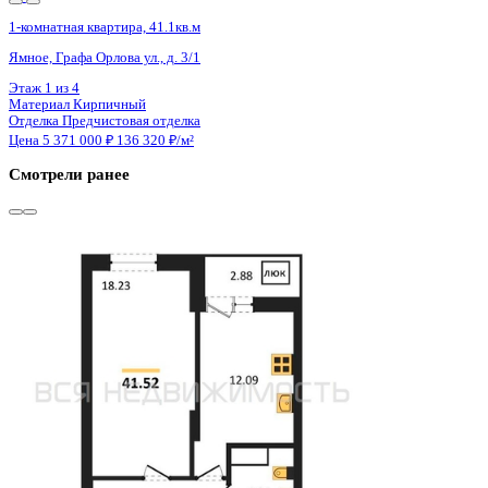
Сдан
1-комнатная квартира, 41.52кв.м
Воронеж, Антонова-Овсеенко ул., д. 35с
Этаж
26 из 27
Материал
Монолитный
Отделка
Черновая отделка
Цена 5 369 000 ₽
133 957 ₽/м²