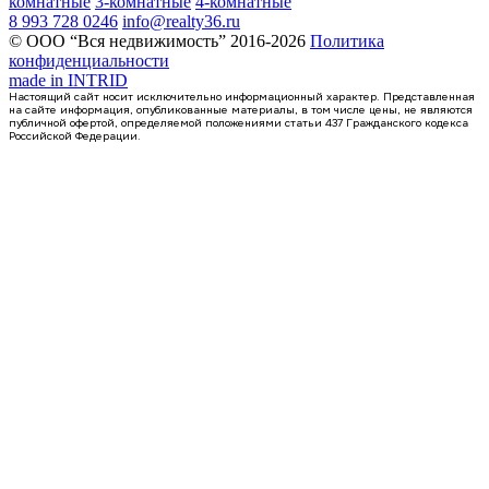
комнатные
3-комнатные
4-комнатные
8 993 728 0246
info@realty36.ru
© ООО “Вся недвижимость” 2016-2026
Политика
конфиденциальности
made in
INTRID
Настоящий сайт носит исключительно информационный характер. Представленная
на сайте информация, опубликованные материалы, в том числе цены, не являются
публичной офертой, определяемой положениями статьи 437 Гражданского кодекса
Российской Федерации.
Сдан
1-комнатная квартира, 41.58кв.м
Воронеж, Антонова-Овсеенко ул., д. 35с