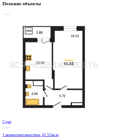
Базовая цена:
5 369 000 ₽
133 957 ₽/м²
Семейная ипотека
от 25 752 ₽/мес
Ипотека
от 62 802 ₽/мес
?
Расчет цены приблизительный, за более точной информаци
обращайтесь к менеджеру
Шахматка
Забронировать
ЖК
ЖД Навигатор
Корпус
ЖД Навигатор
Срок сдачи
4 кв 2025
Тип дома
Монолитный
Этаж
22/27
№ Квартиры
314
Тип сделки
Первичная продажа