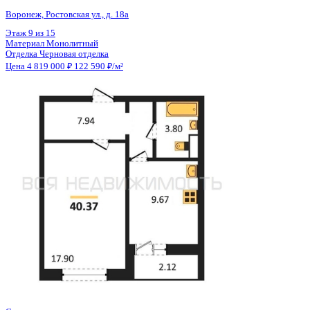
Общая площадь
39.31 м²
Строительная площадь
40.37 м²
Жилая площадь
17.90 м²
Площадь кухни
9.67 м²
Высота потолков
2.80 м
Отделка
Черновая отделка
Санузел
Совмещенный
Кладовка
Нет
Лифт
Да
Изолированные комнаты
Да
Онлайн показ
Да
Похожие объекты