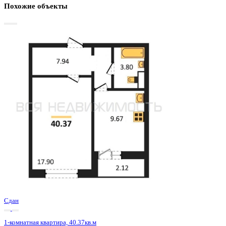
Базовая цена:
4 819 000 ₽
122 590 ₽/м²
Семейная ипотека
от 23 114 ₽/мес
Ипотека
от 56 368 ₽/мес
?
Расчет цены приблизительный, за более точной информаци
обращайтесь к менеджеру
Шахматка
Забронировать
ЖК
ЖК 8 Элемент
Корпус
Этап 1 позиция 3
Срок сдачи
3 кв 2025
Тип дома
Монолитный
Этаж
9/15
№ Квартиры
118
Тип сделки
Первичная продажа