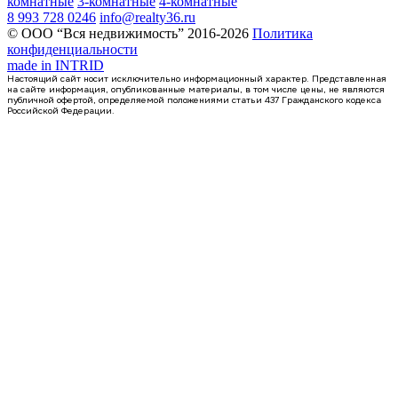
комнатные
3-комнатные
4-комнатные
8 993 728 0246
info@realty36.ru
© ООО “Вся недвижимость” 2016-2026
Политика
конфиденциальности
made in
INTRID
Настоящий сайт носит исключительно информационный характер. Представленная
на сайте информация, опубликованные материалы, в том числе цены, не являются
публичной офертой, определяемой положениями статьи 437 Гражданского кодекса
Российской Федерации.
Сдан
1-комнатная квартира, 40.37кв.м
Воронеж, Ростовская ул., д. 18а к.1