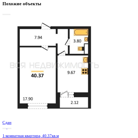
Базовая цена:
4 819 000 ₽
122 590 ₽/м²
Семейная ипотека
от 23 114 ₽/мес
Ипотека
от 56 368 ₽/мес
?
Расчет цены приблизительный, за более точной информаци
обращайтесь к менеджеру
Шахматка
Забронировать
ЖК
ЖК 8 Элемент
Корпус
Этап 1 позиция 3
Срок сдачи
3 кв 2025
Тип дома
Монолитный
Этаж
14/15
№ Квартиры
199
Тип сделки
Первичная продажа