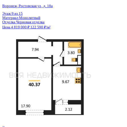
Общая площадь
39.31 м²
Строительная площадь
40.40 м²
Жилая площадь
17.90 м²
Площадь кухни
9.67 м²
Высота потолков
2.80 м
Отделка
Черновая отделка
Санузел
Совмещенный
Кладовка
Нет
Лифт
Да
Изолированные комнаты
Да
Онлайн показ
Да
Похожие объекты