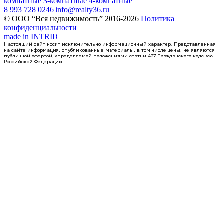
комнатные
3-комнатные
4-комнатные
8 993 728 0246
info@realty36.ru
© ООО “Вся недвижимость” 2016-2026
Политика
конфиденциальности
made in
INTRID
Настоящий сайт носит исключительно информационный характер. Представленная
на сайте информация, опубликованные материалы, в том числе цены, не являются
публичной офертой, определяемой положениями статьи 437 Гражданского кодекса
Российской Федерации.
Сдан
1-комнатная квартира, 40.37кв.м
Воронеж, Ростовская ул., д. 18а к.1