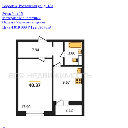
Общая площадь
39.31 м²
Строительная площадь
40.37 м²
Жилая площадь
17.90 м²
Площадь кухни
9.67 м²
Высота потолков
2.80 м
Отделка
Черновая отделка
Санузел
Совмещенный
Кладовка
Нет
Лифт
Да
Изолированные комнаты
Да
Онлайн показ
Да
Похожие объекты