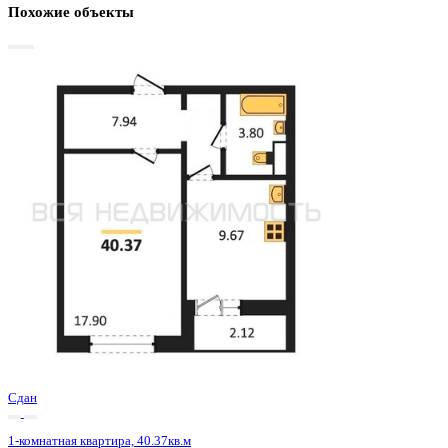
Базовая цена:
4 819 000 ₽
122 590 ₽/м²
Семейная ипотека
от 23 114 ₽/мес
Ипотека
от 56 368 ₽/мес
?
Расчет цены приблизительный, за более точной информаци
обращайтесь к менеджеру
Шахматка
Забронировать
ЖК
ЖК 8 Элемент
Корпус
Этап 1 позиция 3
Срок сдачи
3 кв 2025
Тип дома
Монолитный
Этаж
10/15
№ Квартиры
134
Тип сделки
Первичная продажа