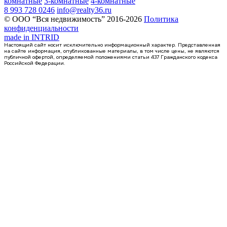
комнатные
3-комнатные
4-комнатные
8 993 728 0246
info@realty36.ru
© ООО “Вся недвижимость” 2016-2026
Политика
конфиденциальности
made in
INTRID
Настоящий сайт носит исключительно информационный характер. Представленная
на сайте информация, опубликованные материалы, в том числе цены, не являются
публичной офертой, определяемой положениями статьи 437 Гражданского кодекса
Российской Федерации.
Сдан
1-комнатная квартира, 40.37кв.м
Воронеж, Ростовская ул., д. 18а к.1