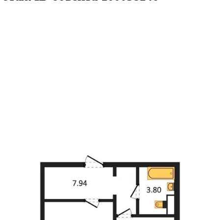
40.37кв.м
м² 13/15 этаж
ID объекта 1000