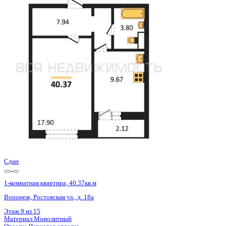
Базовая цена:
4 819 000 ₽
122 590 ₽/м²
Семейная ипотека
от 23 114 ₽/мес
Ипотека
от 56 368 ₽/мес
?
Расчет цены приблизительный, за более точной информаци
Шахматка
Забронировать
ЖК
ЖК 8 Элемент
Корпус
Этап 1 позиция 3
Срок сдачи
3 кв 2025
Тип дома
Монолитный
Этаж
13/15
№ Квартиры
182
Тип сделки
Первичная продажа
Общая площадь
39.31 м²
Строительная площадь
40.37 м²
Жилая площадь
17.90 м²
Площадь кухни
9.67 м²
Высота потолков
2.80 м