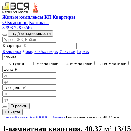
Жилые комплексы
КП
Квартиры
О Компании
Контакты
8 993 728 0246
Подбор недвижимости
Квартира
Квартира
Дом/дача/коттедж
Участок
Гараж
Студии
1-комнатные
2-комнатные
3-комнатные
Сбросить
На карте