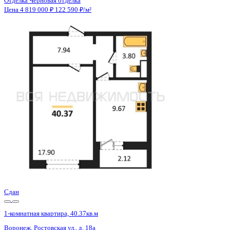
Отделка
Черновая отделка
Санузел
Совмещенный
Кладовка
Нет
Лифт
Да
Изолированные комнаты
Да
Онлайн показ
Да
Похожие объекты