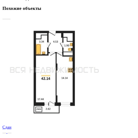
Базовая цена:
5 465 600 ₽
132 179 ₽/м²
Семейная ипотека
от 26 215 ₽/мес
Ипотека
от 63 932 ₽/мес
?
Расчет цены приблизительный, за более точной информаци
обращайтесь к менеджеру
Шахматка
Забронировать
ЖК
ЖД Навигатор
Корпус
ЖД Навигатор
Срок сдачи
4 кв 2025
Тип дома
Монолитный
Этаж
19/27
№ Квартиры
263
Тип сделки
Первичная продажа